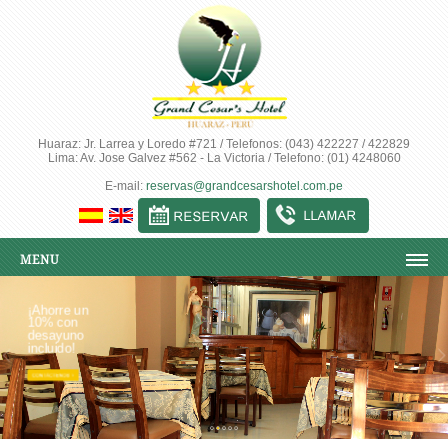
Huaraz: Jr. Larrea y Loredo #721 / Telefonos: (043) 422227 / 422829
Lima: Av. Jose Galvez #562 - La Victoria / Telefono: (01) 4248060
E-mail:
reservas@grandcesarshotel.com.pe
MENU
-->
INICIO
¡Ahorre un
10% con
desayuno
QUIENES SOMOS
incluido!
HABITACIONES & TARIFAS
SERVICIOS